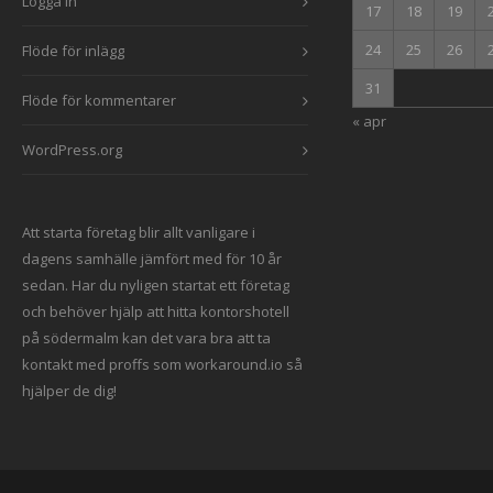
Logga in
17
18
19
24
25
26
Flöde för inlägg
31
Flöde för kommentarer
« apr
WordPress.org
Att starta företag blir allt vanligare i
dagens samhälle jämfört med för 10 år
sedan. Har du nyligen startat ett företag
och behöver hjälp att hitta
kontorshotell
på södermalm
kan det vara bra att ta
kontakt med proffs som workaround.io
så
hjälper de dig!