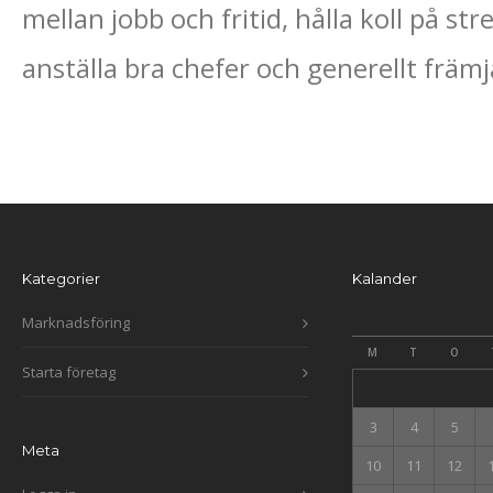
mellan jobb och fritid, hålla koll på str
anställa bra chefer och generellt främ
Kategorier
Kalander
Marknadsföring
M
T
O
Starta företag
3
4
5
Meta
10
11
12