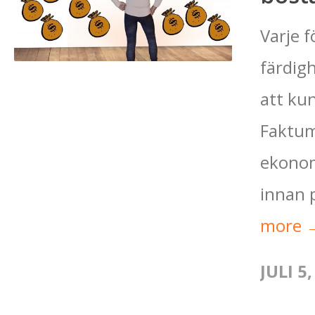
Varje 
färdig
att ku
Faktum
ekonom
innan p
more 
JULI 5