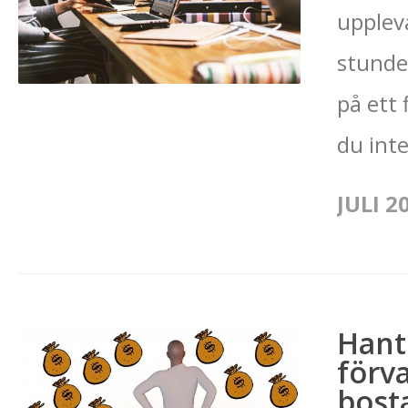
upplev
stunde
på ett 
du inte
JULI 2
Hant
förva
bost