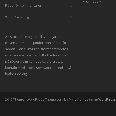
« jun
sep »
Flöde för kommentarer
WordPress.org
Att starta företag blir allt vanligare i
dagens samhälle jämfört med för 10 år
sedan. Har du nyligen startat ett företag
och behöver hjälp att hitta
kontorshotell
på södermalm
kan det vara bra att ta
kontakt med proffs som workaround.io
så
hjälper de dig!
2019 Theme - WordPress Theme built by
Mintithemes
using
WordPress