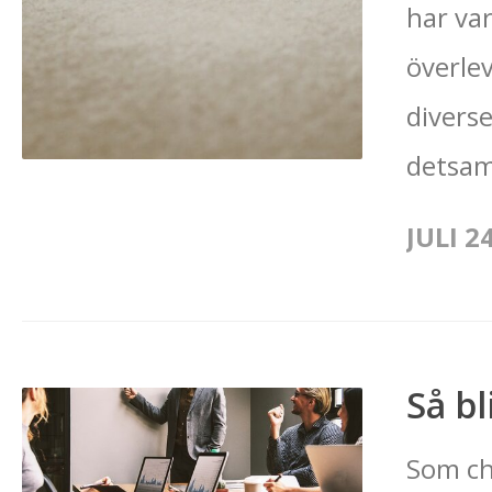
har var
överle
diverse
detsam
JULI 2
Så bl
Som ch