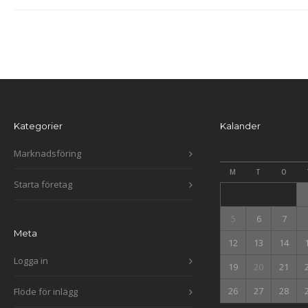
Kategorier
Kalander
Marknadsföring
M
T
O
Starta företag
5
6
7
Meta
12
13
14
Logga in
19
20
21
26
27
28
Flöde för inlägg