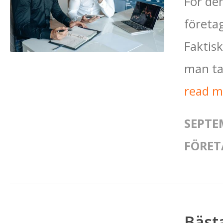
För den
företag
Faktisk
man tap
read 
SEPTE
FÖRET
Bästa