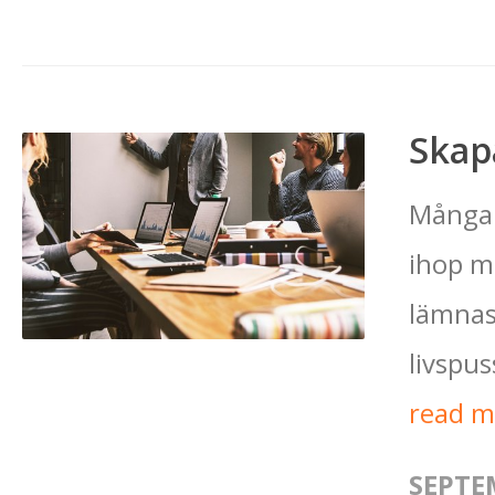
Skap
Många 
ihop m
lämnas
livspus
read 
SEPTE