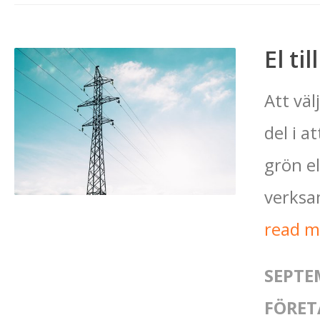
El ti
Att väl
del i a
grön e
verksa
read 
SEPTE
FÖRET