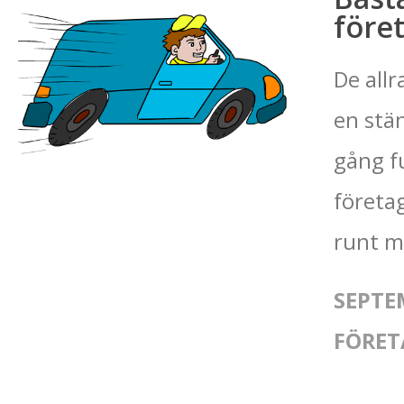
föret
De allr
en stä
gång f
företag
runt m
SEPTE
FÖRET