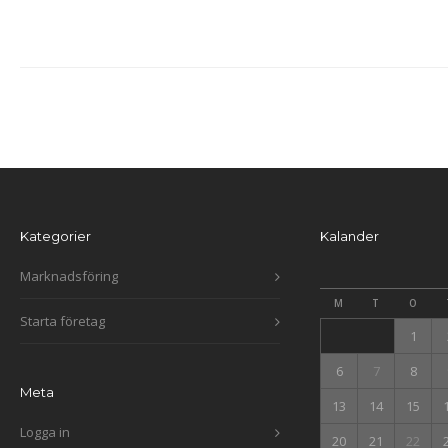
Kategorier
Kalander
Marknadsföring
M
T
O
Starta företag
1
6
7
8
Meta
13
14
15
Logga in
20
21
22