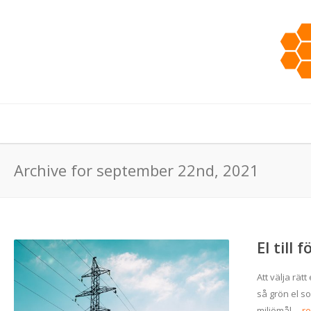
Archive for september 22nd, 2021
El till 
Att välja rätt
så grön el s
miljömål....
r