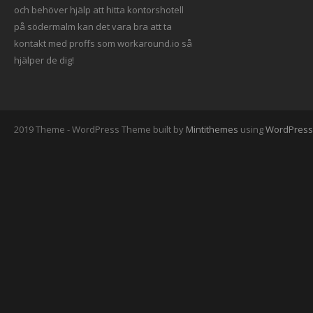
och behöver hjälp att hitta
kontorshotell
på södermalm
kan det vara bra att ta
kontakt med proffs som workaround.io
så
hjälper de dig!
2019 Theme - WordPress Theme built by
Mintithemes
using
WordPress