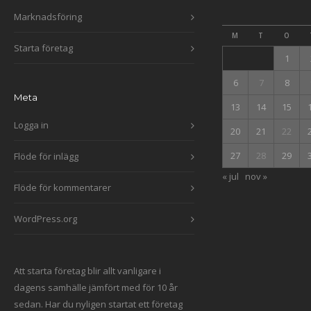
Marknadsföring
M
T
O
Starta företag
1
6
7
8
Meta
13
14
15
Logga in
20
21
22
27
28
29
Flöde för inlägg
« jul
nov »
Flöde för kommentarer
WordPress.org
Att starta företag blir allt vanligare i
dagens samhälle jämfört med för 10 år
sedan. Har du nyligen startat ett företag