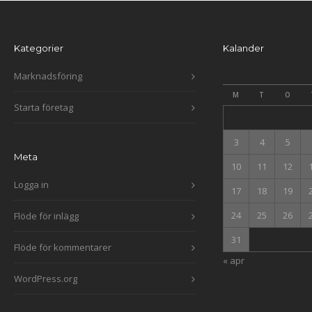
Kategorier
Kalander
Marknadsföring
M
T
O
Starta företag
3
4
5
Meta
10
11
12
Logga in
17
18
19
24
25
26
Flöde för inlägg
31
Flöde för kommentarer
« apr
WordPress.org