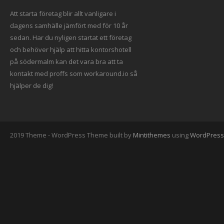
Att starta företag blir allt vanligare i
dagens samhälle jämfört med för 10 år
sedan. Har du nyligen startat ett företag
och behöver hjälp att hitta
kontorshotell
på södermalm
kan det vara bra att ta
kontakt med proffs som workaround.io
så
hjälper de dig!
2019 Theme - WordPress Theme built by
Mintithemes
using
WordPress